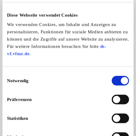
ALLE ANZEIGEN
Diese Webseite verwendet Cookies
15
Wir verwenden Cookies, um Inhalte und Anzeigen zu
personalisieren, Funktionen für soziale Medien anbieten zu
können und die Zugriffe auf unsere Website zu analysieren.
Für weitere Informationen besuchen Sie bitte
ds-
vf.vfmz.de
.
Opel Olympia
Einwilligungsauswahl
zum Verkauf steht ein schöner und se ...
Notwendig
18.300,- €
Präferenzen
Das könnte Sie auch interessieren
Statistiken
ALLE ANZEIGEN