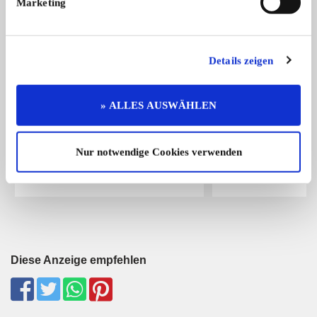
Marketing
1
Details zeigen
» ALLES AUSWÄHLEN
Mercedes-Benz SLK 200
TR3
Garagenfahrzeug aus 1. Hand ! Diese
Triumph TR3A | Guter
...
Techn ...
Nur notwendige Cookies verwenden
3.500,- €
Diese Anzeige empfehlen