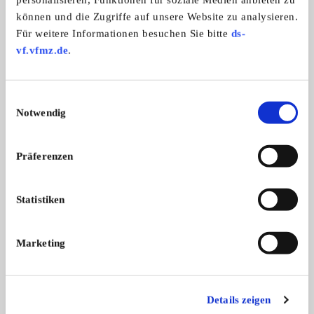
Opel GT/J
können und die Zugriffe auf unsere Website zu analysieren.
Opel GT-J 1900, EZ: 1973. Steht seit ...
Für weitere Informationen besuchen Sie bitte
ds-
3.600,- €
vf.vfmz.de
.
Einwilligungsauswahl
Das könnte Sie auch interessieren
Notwendig
ALLE ANZEIGEN
Präferenzen
2
Statistiken
Marketing
MG A
--Sonstige Automobi
Sie suchen das Besondere... MG A
Perfekte Cobra AC , 
Details zeigen
150 ...
...