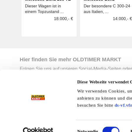
Dieser Wagen ist in
Der besondere C 300-24
einem Topzustand ...
aus Italien, ...
18.000,- €
14.000,- €
Hier finden Sie mehr OLDTIMER MARKT
Folgen Sie uns auf unseren Social-Media-Seiten oder
Facebook
|
Instagram
|
YouTube
|
Ter
Diese Webseite verwendet 
Wir verwenden Cookies, um 
anbieten zu können und die
Preisliste
Erscheinungskalender
I
besuchen Sie bitte
ds-vf.vf
Kleinanzeigen
Branchenbuch
Shop
Einwilligungsauswahl
Notwendig