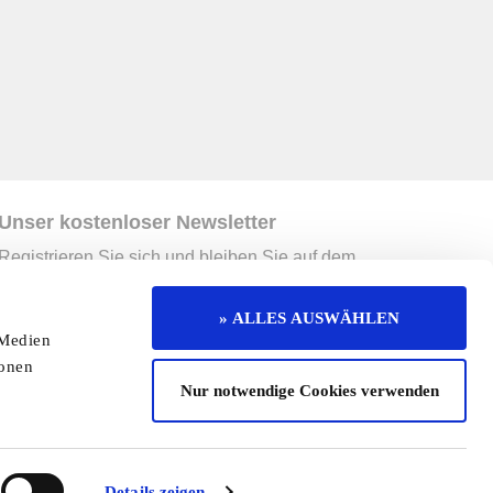
Unser kostenloser Newsletter
Registrieren Sie sich und bleiben Sie auf dem
Laufenden.
Jetzt kostenlos abonnieren
» ALLES AUSWÄHLEN
 Medien
ionen
erruf
Kontakt
Mediadaten
Jobs
Nur notwendige Cookies verwenden
enaktion
Redaktionelle Seite
Cookies
Details zeigen