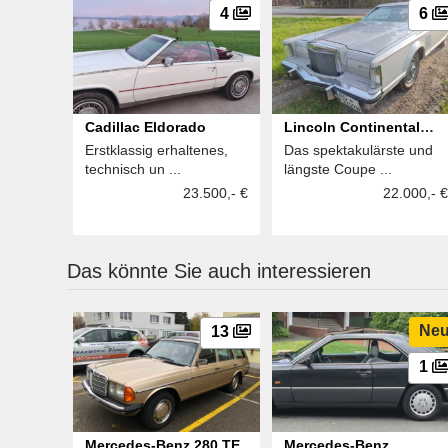
4
6
Cadillac Eldorado
Lincoln Continental
Erstklassig erhaltenes,
Das spektakulärste und
Mark V Cartier Edition
technisch un ...
längste Coupe ...
23.500,- €
22.000,- €
Das könnte Sie auch interessieren
Ne
13
1
Mercedes-Benz 280 TE
Mercedes-Benz