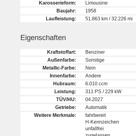
Karosserieform:
Limousine
Baujahr:
1958
Laufleistung:
51.863 km / 32.226 mi
Eigenschaften
Kraftstoffart:
Benziner
Außenfarbe:
Sonstige
Metallic-Farbe:
Nein
Innenfarbe:
Andere
Hubraum:
6.010 ccm
Leistung:
311 PS / 229 kW
TÜV/HU:
04.2027
Getriebe:
Automatik
Weitere Merkmale:
fahrbereit
H-Kennzeichen
unfallfrei
zugelassen