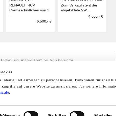
RENAULT 4CV
Zum Verkauf steht der
Bus
Cremeschnittchen von 1
abgebildete VW ...
...
4.600,- €
6.500,- €
 laden Sie unsere Termine-App herunter:
mine-App
Cookies
Inhalte und Anzeigen zu personalisieren, Funktionen für soziale
 Zugriffe auf unsere Website zu analysieren. Für weitere Informat
nfo & Hilfe
AGB
Datenschutzerklärung
Wid
mz.de
.
Abo
Impressum
Ratgeber
Zeitschriften
Spend
© 2026 by oldtimer-markt.de. Alle Rechte vorbehalten
Präferenzen
Statistiken
Marketing