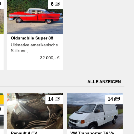
6
Oldsmobile Super 88
Ultimative amerikanische
Stilikone, ...
32.000,- €
ALLE ANZEIGEN
u
14
14
Renault 4 CV
VW Transporter T4 Van