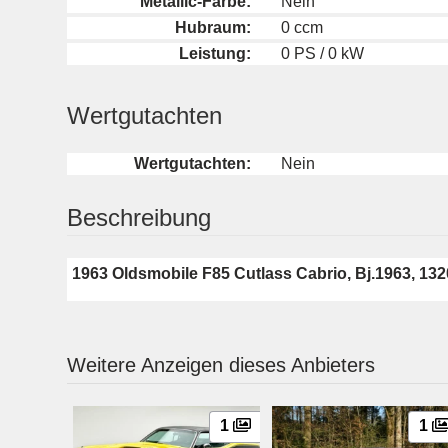
Metallic-Farbe:
Nein
Hubraum:
0 ccm
Leistung:
0 PS / 0 kW
Wertgutachten
Wertgutachten:
Nein
Beschreibung
1963 Oldsmobile F85 Cutlass Cabrio, Bj.1963, 132
Weitere Anzeigen dieses Anbieters
1
1