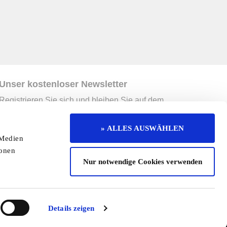
Unser kostenloser Newsletter
Registrieren Sie sich und bleiben Sie auf dem
Laufenden.
Jetzt kostenlos abonnieren
» ALLES AUSWÄHLEN
 Medien
ionen
erruf
Kontakt
Mediadaten
Jobs
Nur notwendige Cookies verwenden
enaktion
Redaktionelle Seite
Cookies
Details zeigen