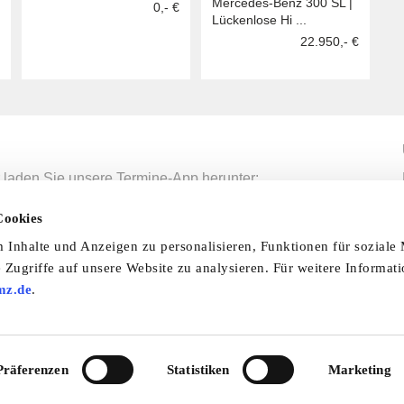
Mercedes-Benz 300 SL |
0,- €
Lückenlose Hi ...
22.950,- €
 laden Sie unsere Termine-App herunter:
mine-App
Cookies
Inhalte und Anzeigen zu personalisieren, Funktionen für soziale
 Zugriffe auf unsere Website zu analysieren. Für weitere Informat
nfo & Hilfe
AGB
Datenschutzerklärung
Wid
mz.de
.
Abo
Impressum
Ratgeber
Zeitschriften
Spend
© 2026 by oldtimer-markt.de. Alle Rechte vorbehalten
Präferenzen
Statistiken
Marketing
VF Verlagsgesellschaft mbH