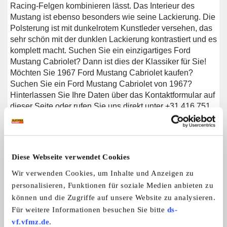
Racing-Felgen kombinieren lässt. Das Interieur des
Mustang ist ebenso besonders wie seine Lackierung. Die
Polsterung ist mit dunkelrotem Kunstleder versehen, das
sehr schön mit der dunklen Lackierung kontrastiert und es
komplett macht. Suchen Sie ein einzigartiges Ford
Mustang Cabriolet? Dann ist dies der Klassiker für Sie!
Möchten Sie 1967 Ford Mustang Cabriolet kaufen?
Suchen Sie ein Ford Mustang Cabriolet von 1967?
Hinterlassen Sie Ihre Daten über das Kontaktformular auf
dieser Seite oder rufen Sie uns direkt unter +31 416 751
393 an. Unsere Verkäufer beantworten gerne alle Ihre
Fragen oder erstellen sogar ein persönliches Shop-Video
für Sie. Wir bieten Unterstützung beim Transport. Wir
liefern Ihnen Ihr Auto mit Tüv, H-Kennzeichen und
Diese Webseite verwendet Cookies
Fahrzeugbrief, gegen Aufpreis. Sie zahlen keine
Importsteuer mehr. Auch können Sie das Fahrzeug bei
Wir verwenden Cookies, um Inhalte und Anzeigen zu
unsere Finanzierungspartner finanzieren.
personalisieren, Funktionen für soziale Medien anbieten zu
können und die Zugriffe auf unsere Website zu analysieren.
Für weitere Informationen besuchen Sie bitte
ds-
vf.vfmz.de
.
Weitere Anzeigen dieses Anbieters