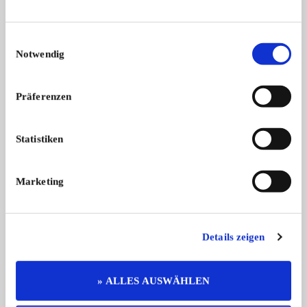
ALLE ANZEIGEN
Einwilligungsauswahl
Notwendig
Präferenzen
Statistiken
E-Type
E-Type
Marketing
Jaguar E-Type Series 1.5 Coupé |
Jaguar E-Type S1 3.8
Res ...
...
99.950,- €
Details zeigen
Das könnte Sie auch interessieren
» ALLES AUSWÄHLEN
ALLE ANZEIGEN