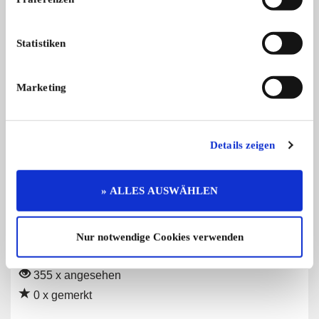
Fiat 1100
Mercedes-Benz 170
Statistiken
Ich verkaufe hier einen Fiat 1100 Ol ...
Mercedes Benz 170, 
...
13.500,- €
Marketing
Details zeigen
Diese Anzeige empfehlen
» ALLES AUSWÄHLEN
Nur notwendige Cookies verwenden
Gesuch
Privat
355 x angesehen
0 x gemerkt