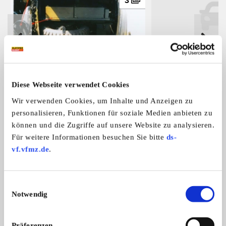
3
Suche Polizei Anhaltesignalgeber
VW Polizei Käfer Ca
Suche für meinen Mercedes
Suche Polizei Käfer 
(HALT POLIZEI) aus den 50/60er
Diese Webseite verwendet Cookies
W187/220 O ...
Jahren.
Wir verwenden Cookies, um Inhalte und Anzeigen zu
personalisieren, Funktionen für soziale Medien anbieten zu
Das könnte Sie auch interessieren
können und die Zugriffe auf unsere Website zu analysieren.
Für weitere Informationen besuchen Sie bitte
ds-
ALLE ANZEIGEN
vf.vfmz.de
.
15
Einwilligungsauswahl
Notwendig
Präferenzen