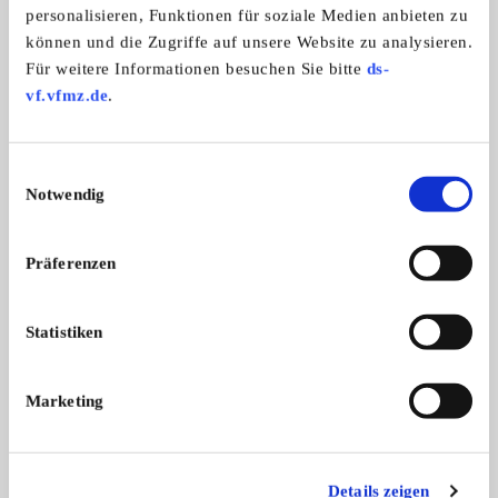
personalisieren, Funktionen für soziale Medien anbieten zu
können und die Zugriffe auf unsere Website zu analysieren.
Für weitere Informationen besuchen Sie bitte
ds-
vf.vfmz.de
.
Mercedes-Benz 350 SL
Mercedes-Benz G-K
Ich verkaufe meinen Mercedes 350
Es handelt sich um di
SL ...
Einwilligungsauswahl
22.500,- €
Notwendig
Präferenzen
Diese Anzeige empfehlen
Statistiken
Marketing
Gesuch
Privat
1758 x angesehen
Details zeigen