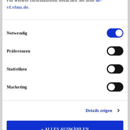
Für weitere Informationen besuchen Sie bitte
ds-
vf.vfmz.de
.
Weitere Anzeigen dieses Anbieters
Einwilligungsauswahl
ALLE ANZEIGEN
Notwendig
Präferenzen
Statistiken
Marketing
280SE
XJS
Mercedes-Benz 280 SE Coupé
Jaguar XJS Cabriolet 
Flachkühl ...
...
Details zeigen
79.950,- €
» ALLES AUSWÄHLEN