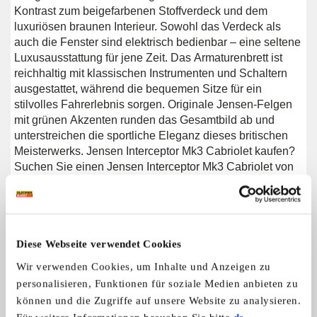
Kontrast zum beigefarbenen Stoffverdeck und dem
luxuriösen braunen Interieur. Sowohl das Verdeck als
auch die Fenster sind elektrisch bedienbar – eine seltene
Luxusausstattung für jene Zeit. Das Armaturenbrett ist
reichhaltig mit klassischen Instrumenten und Schaltern
ausgestattet, während die bequemen Sitze für ein
stilvolles Fahrerlebnis sorgen. Originale Jensen-Felgen
mit grünen Akzenten runden das Gesamtbild ab und
unterstreichen die sportliche Eleganz dieses britischen
Meisterwerks. Jensen Interceptor Mk3 Cabriolet kaufen?
Suchen Sie einen Jensen Interceptor Mk3 Cabriolet von
1974? Hinterlassen Sie Ihre Kontaktdaten über das
Formular auf dieser Seite oder rufen Sie uns direkt unter
+31 416 751 393 an. Unser Verkaufsteam beantwortet
gerne all Ihre Fragen oder erstellt sogar ein persönliches
Diese Webseite verwendet Cookies
Shop-Video für Sie. Wir bieten Unterstützung beim
Transport. Wir liefern Ihnen Ihr Auto mit Tüv, H-
Wir verwenden Cookies, um Inhalte und Anzeigen zu
Kennzeichen und Fahrzeugbrief, gegen Aufpreis. Sie
personalisieren, Funktionen für soziale Medien anbieten zu
zahlen keine Importsteuer mehr. Auch können Sie das
können und die Zugriffe auf unsere Website zu analysieren.
Fahrzeug bei unsere Finanzierungspartner finanzieren.