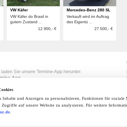
VW Käfer
Mercedes-Benz 280 SL
VW Käfer do Brasil in
Verkauft wird im Auftrag
gutem Zustand ...
des Eigentü ...
12.900,- €
27.500,- €
 laden Sie unsere Termine-App herunter:
mine-App
Cookies
Inhalte und Anzeigen zu personalisieren, Funktionen für soziale
nfo & Hilfe
AGB
Datenschutzerklärung
Wid
 Zugriffe auf unsere Website zu analysieren. Für weitere Informat
mz.de
.
Abo
Impressum
Ratgeber
Zeitschriften
Spend