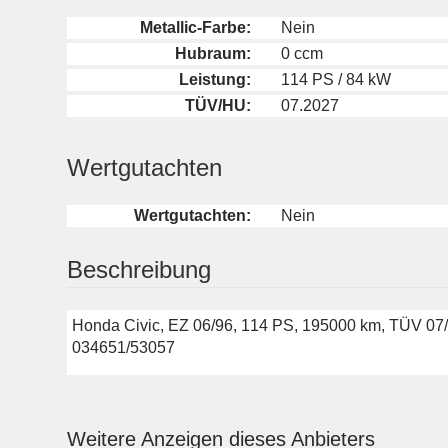
Metallic-Farbe:
Nein
Hubraum:
0 ccm
Leistung:
114 PS / 84 kW
TÜV/HU:
07.2027
Wertgutachten
Wertgutachten:
Nein
Beschreibung
Honda Civic, EZ 06/96, 114 PS, 195000 km, TÜV 07/27
034651/53057
Weitere Anzeigen dieses Anbieters