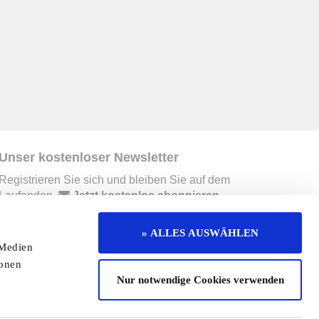
Unser kostenloser Newsletter
Registrieren Sie sich und bleiben Sie auf dem
Laufenden.
Jetzt kostenlos abonnieren
» ALLES AUSWÄHLEN
 Medien
erruf
Kontakt
Mediadaten
Jobs
ionen
Nur notwendige Cookies verwenden
enaktion
Redaktionelle Seite
Cookies