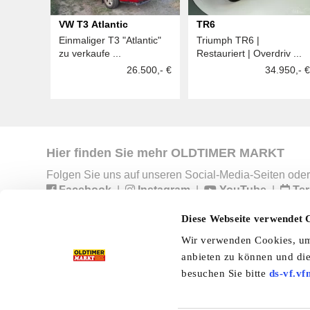
VW T3 Atlantic
TR6
Einmaliger T3 "Atlantic"
Triumph TR6 |
zu verkaufe ...
Restauriert | Overdriv ...
26.500,- €
34.950,- €
Hier finden Sie mehr OLDTIMER MARKT
Folgen Sie uns auf unseren Social-Media-Seiten oder
Facebook
|
Instagram
|
YouTube
|
Ter
Diese Webseite verwendet 
Wir verwenden Cookies, um 
Preisliste
Erscheinungskalender
I
anbieten zu können und die
besuchen Sie bitte
ds-vf.vf
Kleinanzeigen
Branchenbuch
Shop