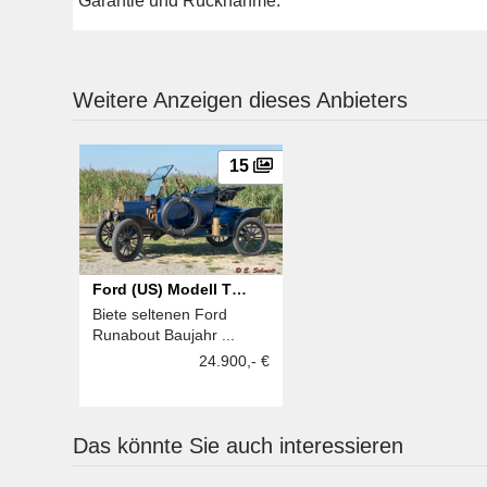
Garantie und Rücknahme.
Weitere Anzeigen dieses Anbieters
15
Ford (US) Modell T
Biete seltenen Ford
Runabout
Runabout Baujahr ...
24.900,- €
Das könnte Sie auch interessieren