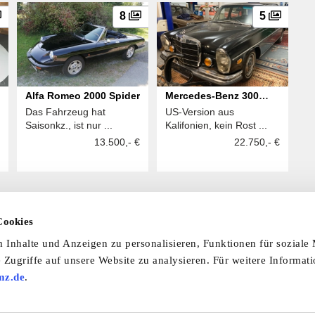
8
5
Alfa Romeo 2000 Spider
Mercedes-Benz 300
Das Fahrzeug hat
US-Version aus
SEL
Saisonkz., ist nur ...
Kalifonien, kein Rost ...
13.500,- €
22.750,- €
Cookies
Inhalte und Anzeigen zu personalisieren, Funktionen für soziale
 laden Sie unsere Termine-App herunter:
 Zugriffe auf unsere Website zu analysieren. Für weitere Informat
mine-App
mz.de
.