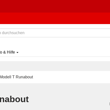
fo & Hilfe
Modell T Runabout
unabout