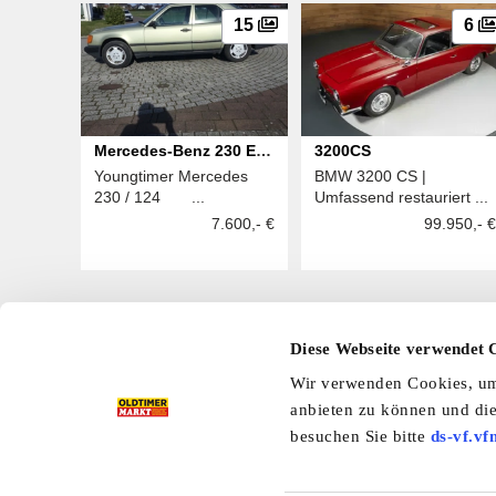
15
6
Mercedes-Benz 230 E
3200CS
Youngtimer Mercedes
BMW 3200 CS |
124
230 / 124 ...
Umfassend restauriert ...
7.600,- €
99.950,- €
Diese Webseite verwendet 
Hier finden Sie mehr OLDTIMER MARKT
Wir verwenden Cookies, um 
Folgen Sie uns auf unseren Social-Media-Seiten oder
anbieten zu können und die
Facebook
|
Instagram
|
YouTube
|
Ter
besuchen Sie bitte
ds-vf.vf