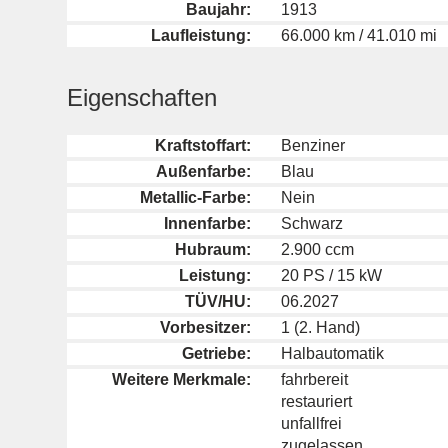
Baujahr:
1913
Laufleistung:
66.000 km / 41.010 mi
Eigenschaften
Kraftstoffart:
Benziner
Außenfarbe:
Blau
Metallic-Farbe:
Nein
Innenfarbe:
Schwarz
Hubraum:
2.900 ccm
Leistung:
20 PS / 15 kW
TÜV/HU:
06.2027
Vorbesitzer:
1 (2. Hand)
Getriebe:
Halbautomatik
Weitere Merkmale:
fahrbereit
restauriert
unfallfrei
zugelassen