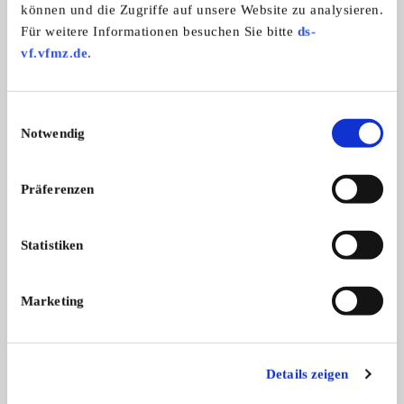
können und die Zugriffe auf unsere Website zu analysieren.
Wir haben uns nach fast 25 Jahren entschieden, die
Für weitere Informationen besuchen Sie bitte
ds-
Feuerwehr „Felicitas“neuen vielleicht auch jüngeren
vf.vfmz.de
.
Liebhaber/innen zu veräußern. Wir würden uns sehr
freuen, sie in neue Hände zu bringen.
Einwilligungsauswahl
Notwendig
Weitere Anzeigen dieses Anbieters
Präferenzen
ALLE ANZEIGEN
15
Statistiken
Marketing
Details zeigen
Ford (EU) Ford Transit
Ford (EU) Ford Fies