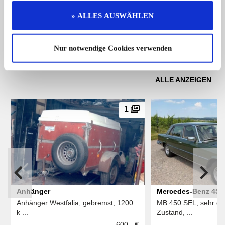
Angebot ist ein Ford Transit Camping
"Mamma‘s Liebling s
...
...
» ALLES AUSWÄHLEN
17.999,- €
Nur notwendige Cookies verwenden
Das könnte Sie auch interessieren
ALLE ANZEIGEN
1
Anhänger
Mercedes-Benz 450
Anhänger Westfalia, gebremst, 1200
MB 450 SEL, sehr gep
k ...
Zustand, ...
600,- €