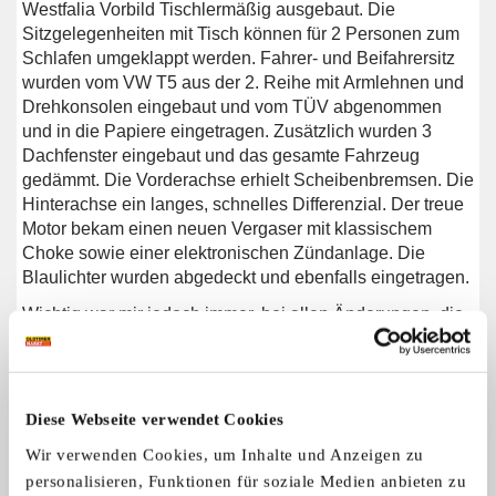
Westfalia Vorbild Tischlermäßig ausgebaut. Die
Sitzgelegenheiten mit Tisch können für 2 Personen zum
Schlafen umgeklappt werden. Fahrer- und Beifahrersitz
wurden vom VW T5 aus der 2. Reihe mit Armlehnen und
Drehkonsolen eingebaut und vom TÜV abgenommen
und in die Papiere eingetragen. Zusätzlich wurden 3
Dachfenster eingebaut und das gesamte Fahrzeug
gedämmt. Die Vorderachse erhielt Scheibenbremsen. Die
Hinterachse ein langes, schnelles Differenzial. Der treue
Motor bekam einen neuen Vergaser mit klassischem
Choke sowie einer elektronischen Zündanlage. Die
Blaulichter wurden abgedeckt und ebenfalls eingetragen.
Wichtig war mir jedoch immer, bei allen Änderungen, die
Optik der Feuerwehr genau so zu erhalten.
Die Reisen sind fantastisch und gemütlich bis nach
Norwegen gewesen. Ein breites Grinsen beim Fahrer und
Diese Webseite verwendet Cookies
der Menschen am Straßenrand sind garantiert.
Wir verwenden Cookies, um Inhalte und Anzeigen zu
Die Anhängerkupplung nimmt gerne den Fahrradträger
personalisieren, Funktionen für soziale Medien anbieten zu
auf.