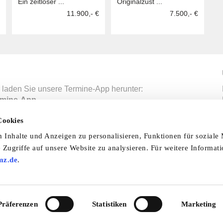
Ein zeitloser ...
Originalzust ...
11.900,- €
7.500,- €
 laden Sie unsere Termine-App herunter:
mine-App
Cookies
Inhalte und Anzeigen zu personalisieren, Funktionen für soziale
nfo & Hilfe
AGB
Datenschutzerklärung
Wid
 Zugriffe auf unsere Website zu analysieren. Für weitere Informat
mz.de
.
Abo
Impressum
Ratgeber
Zeitschriften
Spend
© 2026 by oldtimer-markt.de. Alle Rechte vorbehalten
VF Verlagsgesellschaft mbH
Präferenzen
Statistiken
Marketing