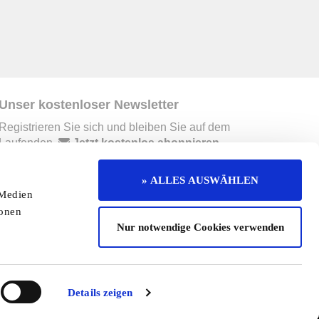
Unser kostenloser Newsletter
Registrieren Sie sich und bleiben Sie auf dem
Laufenden.
Jetzt kostenlos abonnieren
» ALLES AUSWÄHLEN
 Medien
erruf
Kontakt
Mediadaten
Jobs
ionen
Nur notwendige Cookies verwenden
enaktion
Redaktionelle Seite
Cookies
Details zeigen