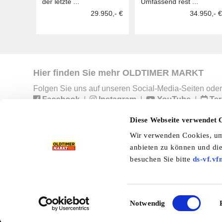
der letzte ...
Umfassend rest ...
29.950,- €
34.950,- €
Hier finden Sie mehr OLDTIMER MARKT
Folgen Sie uns auf unseren Social-Media-Seiten oder
Facebook
|
Instagram
|
YouTube
|
Ter
Diese Webseite verwendet 
Wir verwenden Cookies, um 
Preisliste
Erscheinungskalender
I
anbieten zu können und die
besuchen Sie bitte
ds-vf.vf
Kleinanzeigen
Branchenbuch
Shop
Einwilligungsauswahl
Notwendig