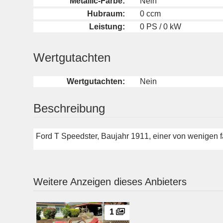
Metallic-Farbe:
Nein
Hubraum:
0 ccm
Leistung:
0 PS / 0 kW
Wertgutachten
Wertgutachten:
Nein
Beschreibung
Ford T Speedster, Baujahr 1911, einer von wenigen 
Weitere Anzeigen dieses Anbieters
1