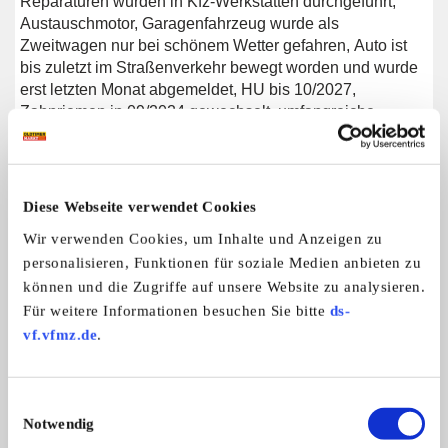
Reparaturen wurden in Kfz-Werkstätten durchgeführt,
Austauschmotor, Garagenfahrzeug wurde als
Zweitwagen nur bei schönem Wetter gefahren, Auto ist
bis zuletzt im Straßenverkehr bewegt worden und wurde
erst letzten Monat abgemeldet, HU bis 10/2027,
Zahnriemen in 09/2024 gewechselt, umfangreiche
Reparaturhistorie, lediglich Kat müsste neu, Besichtigung
in 04463 Großpösna und weitere Infos nach individueller
Absprache, bitte gern auch mit Preisvorschlag.
Diese Webseite verwendet Cookies
Wir verwenden Cookies, um Inhalte und Anzeigen zu
personalisieren, Funktionen für soziale Medien anbieten zu
Weitere Anzeigen dieses Anbieters
können und die Zugriffe auf unsere Website zu analysieren.
ALLE ANZEIGEN
Für weitere Informationen besuchen Sie bitte
ds-
vf.vfmz.de
.
8
Einwilligungsauswahl
Notwendig