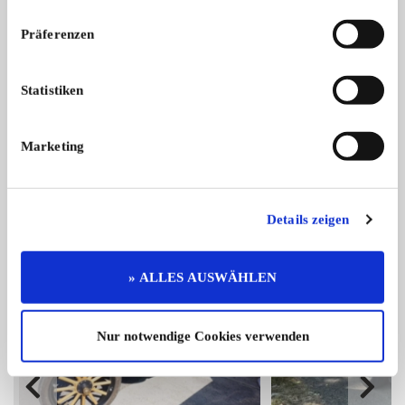
Präferenzen
Ford (EU) Probe
Statistiken
absolut seltenes Liebhaberfahrzeug i ...
5.999,- €
Marketing
Das könnte Sie auch interessieren
Details zeigen
ALLE ANZEIGEN
1
» ALLES AUSWÄHLEN
Nur notwendige Cookies verwenden