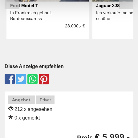
Ford Model T
Jaguar XJS
In Frankreich gebaut.
Ich verkaufe meinen 
Bordeauxcaross ...
schöne ...
28.000,- €
Diese Anzeige empfehlen
Angebot
Privat
212 x angesehen
0 x gemerkt
€ 5.999,-
Preis