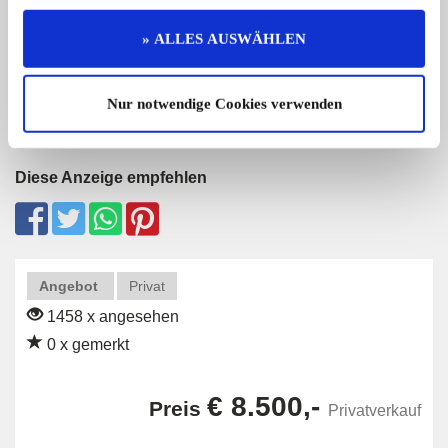
Mercedes Benz 300 SEL in der Farbe
1980 Chevrolet C10 
s ...
Custom ...
» ALLES AUSWÄHLEN
69.000,- €
Nur notwendige Cookies verwenden
Diese Anzeige empfehlen
Angebot
Privat
1458 x angesehen
0 x gemerkt
€ 8.500,-
Preis
Privatverkauf