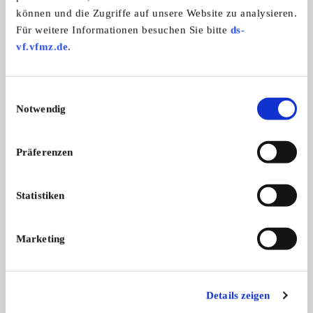
können und die Zugriffe auf unsere Website zu analysieren.
Fiat Barchetta
Porsche 911 Carrer
Für weitere Informationen besuchen Sie bitte
ds-
Fiat Barchetta, Bj.1/1996, 2. Hand, ...
Porsche Carrera 911,
vf.vfmz.de
.
...
8.500,- €
Einwilligungsauswahl
Notwendig
Das könnte Sie auch interessieren
ALLE ANZEIGEN
Präferenzen
7
Statistiken
Marketing
Details zeigen
Mercedes-Benz 300 SEL 6.3
Chevrolet C10