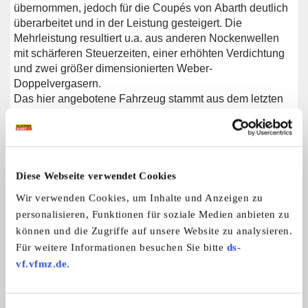
übernommen, jedoch für die Coupés von Abarth deutlich
überarbeitet und in der Leistung gesteigert. Die
Mehrleistung resultiert u.a. aus anderen Nockenwellen
mit schärferen Steuerzeiten, einer erhöhten Verdichtung
und zwei größer dimensionierten Weber-
Doppelvergasern.
Das hier angebotene Fahrzeug stammt aus dem letzten
Produktionsjahr 1968. Die Auslieferung erfolgte
ursprünglich nach Siena. Aus der Toskana fand das
Fahrzeug auf eigener Achse auch den Weg nach
Deutschland. Die italienischen Dokumente und
Kennzeichen liegen noch vor. Fahrzeugstandort ist
Diese Webseite verwendet Cookies
Essen. Privatverkauf wegen Sammlungsverkleinerung.
Wir verwenden Cookies, um Inhalte und Anzeigen zu
personalisieren, Funktionen für soziale Medien anbieten zu
können und die Zugriffe auf unsere Website zu analysieren.
Für weitere Informationen besuchen Sie bitte
ds-
Weitere Anzeigen dieses Anbieters
vf.vfmz.de
.
ALLE ANZEIGEN