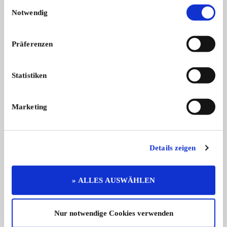
Einwilligungsauswahl
8
Notwendig
Präferenzen
Statistiken
Fiat 2300 S Coupé
Nur rund 3500 Exemplare wurden vom e ...
Marketing
38.000,- €
Details zeigen
Das könnte Sie auch interessieren
ALLE ANZEIGEN
» ALLES AUSWÄHLEN
15
Nur notwendige Cookies verwenden