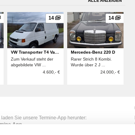
ALLE ANZEIGEN
14
14
VW Transporter T4 Van
Mercedes-Benz 220 D
Zum Verkauf steht der
Rarer Strich 8 Kombi.
Bus
abgebildete VW ...
Wurde über 2 J ...
4.600,- €
24.000,- €
 laden Sie unsere Termine-App herunter:
mine-App