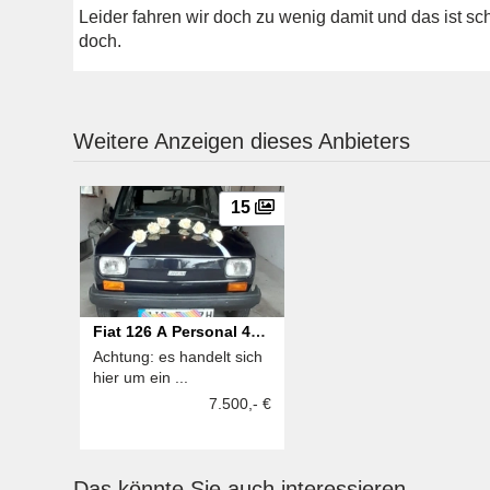
Leider fahren wir doch zu wenig damit und das ist sc
doch.
Weitere Anzeigen dieses Anbieters
15
Fiat 126 A Personal 4
Achtung: es handelt sich
Bambino
hier um ein ...
7.500,- €
Das könnte Sie auch interessieren