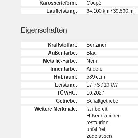
Karosserieform:
Coupé
Laufleistung:
64.100 km / 39.830 mi
Eigenschaften
Kraftstoffart:
Benziner
Außenfarbe:
Blau
Metallic-Farbe:
Nein
Innenfarbe:
Andere
Hubraum:
589 ccm
Leistung:
17 PS / 13 kW
TÜV/HU:
10.2027
Getriebe:
Schaltgetriebe
Weitere Merkmale:
fahrbereit
H-Kennzeichen
restauriert
unfallfrei
zugelassen