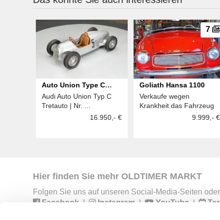
7
Auto Union Type C
Goliath Hansa 1100
Audi Auto Union Typ C
Verkaufe wegen
Pedalcar
Tretauto | Nr. ...
Krankheit das Fahrzeug
16.950,- €
9.999,- €
Hier finden Sie mehr OLDTIMER MARKT
Folgen Sie uns auf unseren Social-Media-Seiten oder
Facebook
|
Instagram
|
YouTube
|
Ter