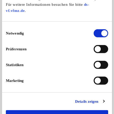
4.500,- €
Für weitere Informationen besuchen Sie bitte
ds-
vf.vfmz.de
.
Das könnte Sie auch interessieren
Einwilligungsauswahl
ALLE ANZEIGEN
Notwendig
1
Präferenzen
Statistiken
Marketing
Mercedes-Benz SLK 200
TR3
Garagenfahrzeug aus 1. Hand ! Diese
Triumph TR3A | Guter
...
Techn ...
Details zeigen
3.500,- €