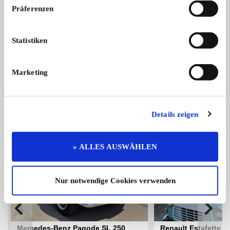
Präferenzen
Corvette C3 Stingray
Statistiken
Inserat im Auftrag meines Bruders : ...
16.500,- €
Marketing
Das könnte Sie auch interessieren
ALLE ANZEIGEN
Details zeigen
13
» ALLES AUSWÄHLEN
Nur notwendige Cookies verwenden
Mercedes-Benz Pagode SL 250
Renault Estafette