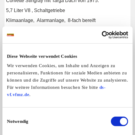
Corvette Stingray mit Targa Dach von 1975.
5,7 Liter V8 , Schaltgetriebe
Klimaanlage, Alarmanlage, 8-fach bereift
Alles Originalteile, größtenteils mit Zertifikat aus
Amerika
Probefahrt bei schönem Wetter möglich
Diese Webseite verwendet Cookies
Wir verwenden Cookies, um Inhalte und Anzeigen zu
personalisieren, Funktionen für soziale Medien anbieten zu
Weitere Anzeigen dieses Anbieters
können und die Zugriffe auf unsere Website zu analysieren.
ALLE ANZEIGEN
Für weitere Informationen besuchen Sie bitte
ds-
vf.vfmz.de
.
11
Einwilligungsauswahl
Notwendig