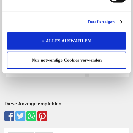
Details zeigen
» ALLES AUSWÄHLEN
Chevrolet Fleetline
612
Sehr seltener Liefer
Ferrari 612 Scaglietti F1 | HGTC-Wer
modera ...
...
Nur notwendige Cookies verwenden
109.950,- €
Diese Anzeige empfehlen