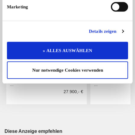
ALLE ANZEIGEN
Marketing
9
Details zeigen
» ALLES AUSWÄHLEN
Nur notwendige Cookies verwenden
Rolls-Royce Silver Shadow
Alfa Romeo Giulia 
Aus Zeit- und Altersgründen verkaufe
Zum Verkauf steht ein
...
...
27.900,- €
Diese Anzeige empfehlen