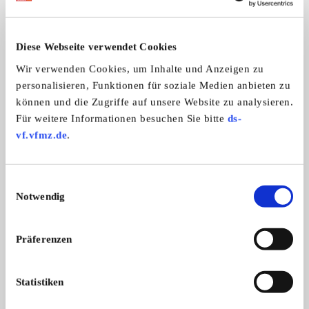
Weitere Anzeigen dieses Anbieters
ALLE ANZEIGEN
Diese Webseite verwendet Cookies
Wir verwenden Cookies, um Inhalte und Anzeigen zu
personalisieren, Funktionen für soziale Medien anbieten zu
können und die Zugriffe auf unsere Website zu analysieren.
Für weitere Informationen besuchen Sie bitte
ds-
vf.vfmz.de
.
Einwilligungsauswahl
Notwendig
Austin-Healey 3000 MK 2 BN 7
Mercedes-Benz 280
Austin Healey 3000 MK 2 BN 7, Bj. 61
Mercedes 280 SEL, 
...
Langversion ...
Präferenzen
45.000,- €
Statistiken
Das könnte Sie auch interessieren