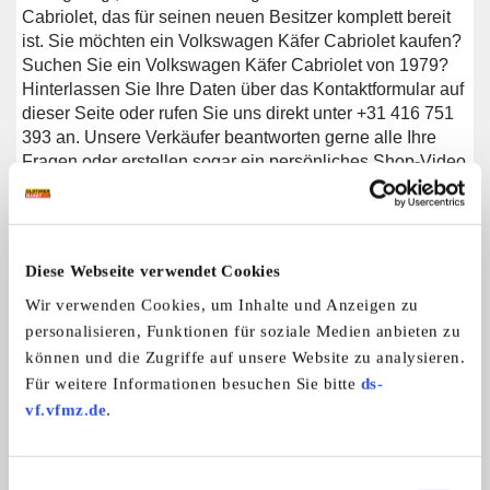
Cabriolet, das für seinen neuen Besitzer komplett bereit
ist. Sie möchten ein Volkswagen Käfer Cabriolet kaufen?
Suchen Sie ein Volkswagen Käfer Cabriolet von 1979?
Hinterlassen Sie Ihre Daten über das Kontaktformular auf
dieser Seite oder rufen Sie uns direkt unter +31 416 751
393 an. Unsere Verkäufer beantworten gerne alle Ihre
Fragen oder erstellen sogar ein persönliches Shop-Video
für Sie. Wir können helfen mit Transport. Inzahlungnahme
möglich. Wir können das Auto gegen Mehrpreis mit
Deutsche TUV, H-Kennzeichen und Fahrzeugbrief
liefern. Wir können Ihnen helfen mit Finanzierung. Sie
Diese Webseite verwendet Cookies
bezahlen kein Importsteuer mehr.
Wir verwenden Cookies, um Inhalte und Anzeigen zu
personalisieren, Funktionen für soziale Medien anbieten zu
können und die Zugriffe auf unsere Website zu analysieren.
Weitere Anzeigen dieses Anbieters
Für weitere Informationen besuchen Sie bitte
ds-
ALLE ANZEIGEN
vf.vfmz.de
.
6
Einwilligungsauswahl