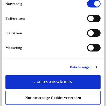
Notwendig
Präferenzen
Statistiken
Isetta
280SE
BMW Isetta 250 | Umfangreich
Mercedes-Benz 280 S
restaur ...
Bod ...
Marketing
29.950,- €
Details zeigen
Das könnte Sie auch interessieren
ALLE ANZEIGEN
» ALLES AUSWÄHLEN
6
Nur notwendige Cookies verwenden