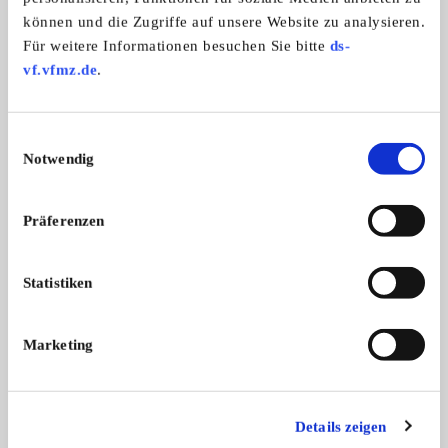
können und die Zugriffe auf unsere Website zu analysieren.
Ford (EU) Ford Fiesta
Mercedes-Benz 190
Für weitere Informationen besuchen Sie bitte
ds-
"Mamma‘s Liebling sucht einen neuen
Hobbyaufgabe, kein 
vf.vfmz.de
.
...
kei ...
999,- €
Einwilligungsauswahl
Notwendig
Präferenzen
Diese Anzeige empfehlen
Statistiken
Marketing
Gesuch
Gewerblich
1067 x angesehen
0 x gemerkt
Details zeigen