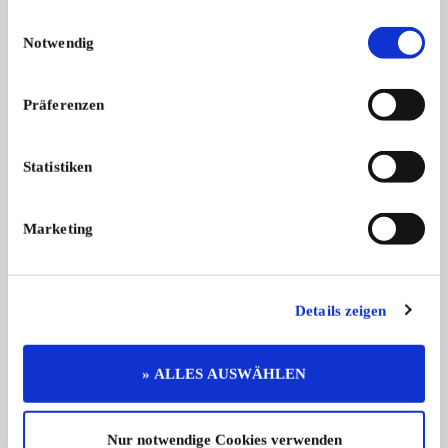
Einwilligungsauswahl
Notwendig
15
Präferenzen
Statistiken
Citroën CX
Matra Murena
Marketing
Verkaufe Citroen CX GTI 2,4 Serie 1
Verkaufe einen Matra
...
...
18.000,- €
Details zeigen
» ALLES AUSWÄHLEN
Diese Anzeige empfehlen
Nur notwendige Cookies verwenden