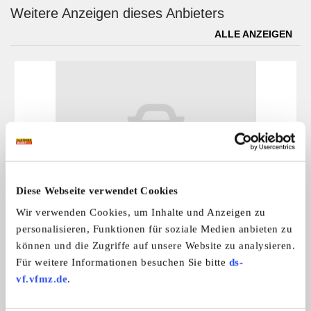
Weitere Anzeigen dieses Anbieters
ALLE ANZEIGEN
Diese Webseite verwendet Cookies
BMW M 3
Wir verwenden Cookies, um Inhalte und Anzeigen zu
BMW M 3 E30er Cabrio, 215 PS, km-Sta ...
personalisieren, Funktionen für soziale Medien anbieten zu
Preis auf Anfrage
können und die Zugriffe auf unsere Website zu analysieren.
Für weitere Informationen besuchen Sie bitte
ds-
vf.vfmz.de
.
Das könnte Sie auch interessieren
ALLE ANZEIGEN