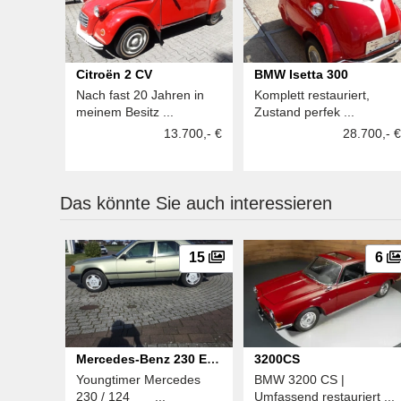
Citroën 2 CV
BMW Isetta 300
Nach fast 20 Jahren in
Komplett restauriert,
meinem Besitz ...
Zustand perfek ...
13.700,- €
28.700,- €
Das könnte Sie auch interessieren
15
6
Mercedes-Benz 230 E
3200CS
Youngtimer Mercedes
BMW 3200 CS |
124
230 / 124 ...
Umfassend restauriert ...