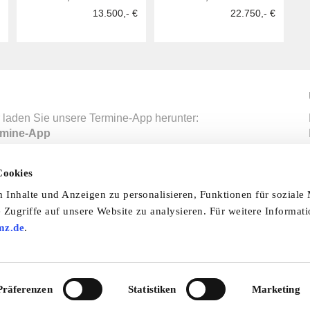
13.500,- €
22.750,- €
 laden Sie unsere Termine-App herunter:
mine-App
Cookies
nfo & Hilfe
AGB
Datenschutzerklärung
Wid
Inhalte und Anzeigen zu personalisieren, Funktionen für soziale
 Zugriffe auf unsere Website zu analysieren. Für weitere Informat
Abo
Impressum
Ratgeber
Zeitschriften
Spend
mz.de
.
© 2026 by oldtimer-markt.de. Alle Rechte vorbehalten
VF Verlagsgesellschaft mbH
Präferenzen
Statistiken
Marketing