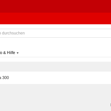
fo & Hilfe
a 300