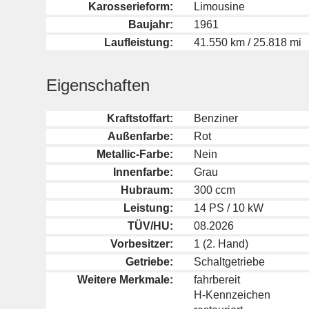
Karosserieform:
Limousine
Baujahr:
1961
Laufleistung:
41.550 km / 25.818 mi
Eigenschaften
Kraftstoffart:
Benziner
Außenfarbe:
Rot
Metallic-Farbe:
Nein
Innenfarbe:
Grau
Hubraum:
300 ccm
Leistung:
14 PS / 10 kW
TÜV/HU:
08.2026
Vorbesitzer:
1 (2. Hand)
Getriebe:
Schaltgetriebe
Weitere Merkmale:
fahrbereit
H-Kennzeichen