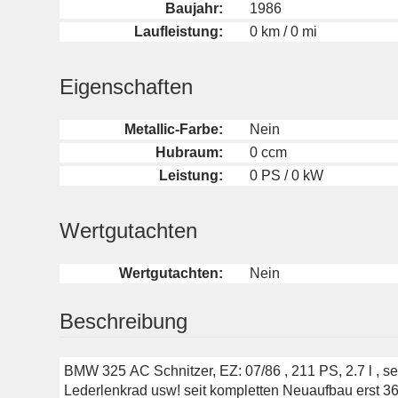
Baujahr:
1986
Laufleistung:
0 km / 0 mi
Eigenschaften
Metallic-Farbe:
Nein
Hubraum:
0 ccm
Leistung:
0 PS / 0 kW
Wertgutachten
Wertgutachten:
Nein
Beschreibung
BMW 325 AC Schnitzer, EZ: 07/86 , 211 PS, 2.7 l , se
Lederlenkrad usw! seit kompletten Neuaufbau erst 3