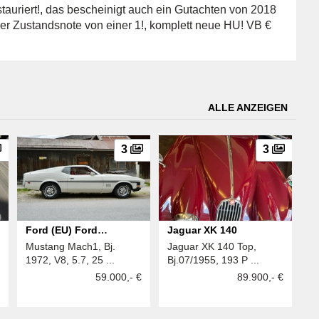
tauriert!, das bescheinigt auch ein Gutachten von 2018
er Zustandsnote von einer 1!, komplett neue HU! VB €
ALLE ANZEIGEN
3
3
Ford (EU) Ford
Jaguar XK 140
Mustang Mach1, Bj.
Jaguar XK 140 Top,
Mustang
1972, V8, 5.7, 25 ...
Bj.07/1955, 193 P ...
59.000,- €
89.900,- €