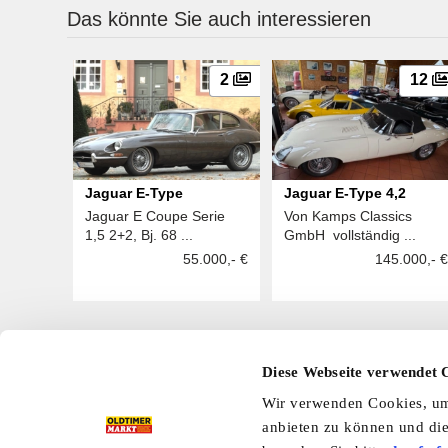
Das könnte Sie auch interessieren
2
12
Jaguar E-Type
Jaguar E-Type 4,2
Jaguar E Coupe Serie
Von Kamps Classics
1,5 2+2, Bj. 68 ...
GmbH vollständig ...
55.000,- €
145.000,- €
Diese Webseite verwendet 
Hier finden Sie mehr OLDTIMER MARKT
Wir verwenden Cookies, um 
Folgen Sie uns auf unseren Social-Media-Seiten oder
anbieten zu können und die
Facebook
|
Instagram
|
YouTube
|
Ter