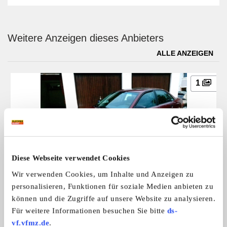
Weitere Anzeigen dieses Anbieters
ALLE ANZEIGEN
1
Diese Webseite verwendet Cookies
Audi
Wir verwenden Cookies, um Inhalte und Anzeigen zu
Audi B5, Bj.96, 69tkm, 1 Hand, 1.8 L ...
personalisieren, Funktionen für soziale Medien anbieten zu
Preis auf Anfrage
können und die Zugriffe auf unsere Website zu analysieren.
Für weitere Informationen besuchen Sie bitte
ds-
vf.vfmz.de
.