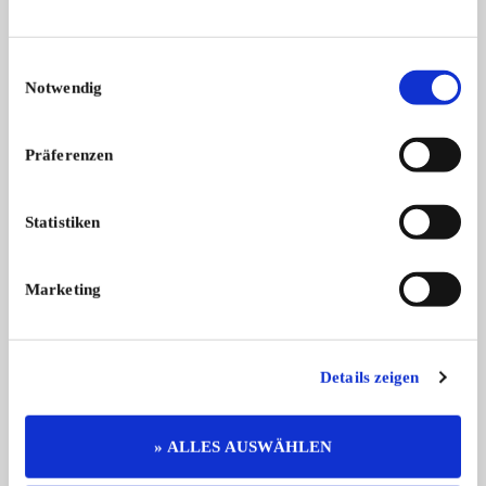
Das könnte Sie auch interessieren
ALLE ANZEIGEN
Einwilligungsauswahl
Notwendig
15
Präferenzen
Statistiken
Marketing
Lincoln Continental Mark V
Sprite
Zum Verkauf wird angeboten ein selte
Austin-Healey Sprite
...
...
24.500,- €
Details zeigen
» ALLES AUSWÄHLEN