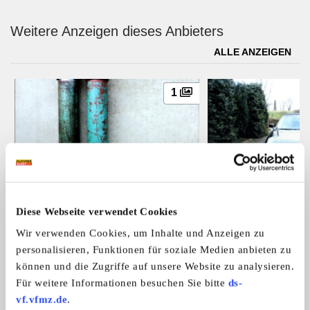
Weitere Anzeigen dieses Anbieters
ALLE ANZEIGEN
1
Hydraulik Zylinder
Audi
Diese Webseite verwendet Cookies
Verkaufe Hydraulik Zylinder, beide Z
Wegen Rückenproble
Wir verwenden Cookies, um Inhalte und Anzeigen zu
...
ich A ...
personalisieren, Funktionen für soziale Medien anbieten zu
600,- €
können und die Zugriffe auf unsere Website zu analysieren.
Für weitere Informationen besuchen Sie bitte
ds-
vf.vfmz.de
.
Das könnte Sie auch interessieren