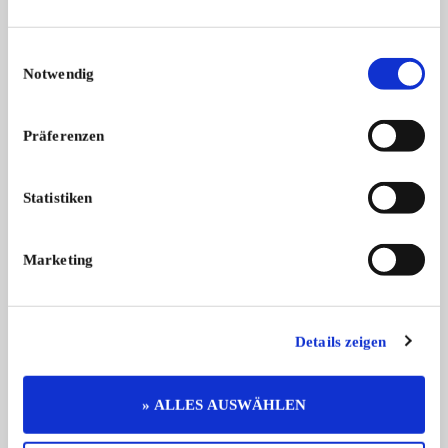
ALLE ANZEIGEN
Einwilligungsauswahl
Notwendig
15
Präferenzen
Statistiken
BMW 320
Chevrolet Camaro
Marketing
Ein sehr gepflegtes Fahrzeug!im
1989 Chevrolet Cam
Somm ...
sFr ...
24.500,- €
Details zeigen
» ALLES AUSWÄHLEN
Diese Anzeige empfehlen