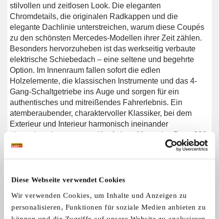
stilvollen und zeitlosen Look. Die eleganten
Chromdetails, die originalen Radkappen und die
elegante Dachlinie unterstreichen, warum diese Coupés
zu den schönsten Mercedes-Modellen ihrer Zeit zählen.
Besonders hervorzuheben ist das werkseitig verbaute
elektrische Schiebedach – eine seltene und begehrte
Option. Im Innenraum fallen sofort die edlen
Holzelemente, die klassischen Instrumente und das 4-
Gang-Schaltgetriebe ins Auge und sorgen für ein
authentisches und mitreißendes Fahrerlebnis. Ein
atemberaubender, charaktervoller Klassiker, bei dem
Exterieur und Interieur harmonisch ineinander
übergehen. Interesse am Kauf eines Mercedes-Benz 280
SE Coupés? Suchen Sie ein Mercedes-Benz 280 SE
Coupé aus dem Jahr 1973? Hinterlassen Sie Ihre
Kontaktdaten über das Formular auf dieser Seite oder
rufen Sie uns direkt unter +31 416 751 393 an. Unser
Diese Webseite verwendet Cookies
Verkaufsteam beantwortet gerne Ihre Fragen und erstellt
Wir verwenden Cookies, um Inhalte und Anzeigen zu
Ihnen auf Wunsch ein individuelles Shopping-Video. Wir
personalisieren, Funktionen für soziale Medien anbieten zu
bieten Unterstützung beim Transport. Wir liefern Ihnen Ihr
können und die Zugriffe auf unsere Website zu analysieren.