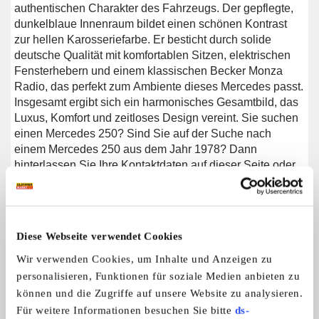
authentischen Charakter des Fahrzeugs. Der gepflegte,
dunkelblaue Innenraum bildet einen schönen Kontrast
zur hellen Karosseriefarbe. Er besticht durch solide
deutsche Qualität mit komfortablen Sitzen, elektrischen
Fensterhebern und einem klassischen Becker Monza
Radio, das perfekt zum Ambiente dieses Mercedes passt.
Insgesamt ergibt sich ein harmonisches Gesamtbild, das
Luxus, Komfort und zeitloses Design vereint. Sie suchen
einen Mercedes 250? Sind Sie auf der Suche nach
einem Mercedes 250 aus dem Jahr 1978? Dann
hinterlassen Sie Ihre Kontaktdaten auf dieser Seite oder
rufen Sie uns direkt unter +31 416 751 393 an. Unsere
Verkaufsberater beantworten gerne Ihre Fragen und
erstellen Ihnen auf Wunsch ein individuelles Shopping-
Video. Wir bieten Unterstützung beim Transport. Wir
Diese Webseite verwendet Cookies
liefern Ihnen Ihr Auto mit Tüv, H-Kennzeichen und
Fahrzeugbrief, gegen Aufpreis. Sie zahlen keine
Wir verwenden Cookies, um Inhalte und Anzeigen zu
Importsteuer mehr. Auch können Sie das Fahrzeug bei
personalisieren, Funktionen für soziale Medien anbieten zu
unsere Finanzierungspartner finanzieren.
können und die Zugriffe auf unsere Website zu analysieren.
Für weitere Informationen besuchen Sie bitte
ds-