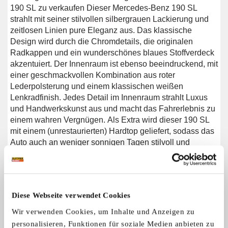
190 SL zu verkaufen Dieser Mercedes-Benz 190 SL
strahlt mit seiner stilvollen silbergrauen Lackierung und
zeitlosen Linien pure Eleganz aus. Das klassische
Design wird durch die Chromdetails, die originalen
Radkappen und ein wunderschönes blaues Stoffverdeck
akzentuiert. Der Innenraum ist ebenso beeindruckend, mit
einer geschmackvollen Kombination aus roter
Lederpolsterung und einem klassischen weißen
Lenkradfinish. Jedes Detail im Innenraum strahlt Luxus
und Handwerkskunst aus und macht das Fahrerlebnis zu
einem wahren Vergnügen. Als Extra wird dieser 190 SL
mit einem (unrestaurierten) Hardtop geliefert, sodass das
Auto auch an weniger sonnigen Tagen stilvoll und
praktisch bleibt. Einen Mercedes-Benz 190 SL kaufen?
Sie suchen einen Mercedes-Benz 190 SL aus dem Jahr
1958? Hinterlassen Sie dann Ihre Daten über das
Kontaktformular auf dieser Seite oder rufen Sie direkt
Diese Webseite verwendet Cookies
unter +31 416 751 393 an. Unsere Verkäufer beantworten
gerne alle Ihre Fragen oder erstellen sogar ein
Wir verwenden Cookies, um Inhalte und Anzeigen zu
persönliches Shop-Video für Sie. Wir bieten
personalisieren, Funktionen für soziale Medien anbieten zu