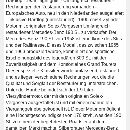
Hardtop | 1958 Highlights: - Umfangreich restauriert -
Rechnungen der Restaurierung vorhanden -
Europäisches Auto, neu in den Niederlanden ausgeliefert
- Inklusive Hardtop (unrestauriert) - 1900-cm³-4-Zylinder-
Motor mit originalen Solex-Vergasern Umfangreich
restaurierter Mercedes-Benz 190 SL zu verkaufen Der
Mercedes-Benz 190 SL von 1958 ist eine Ikone des Stils
und der Raffinesse. Dieses Modell, das zwischen 1955
und 1963 produziert wurde, kombiniert das sportliche
Erscheinungsbild des legendären 300 SL mit der
Zuverlässigkeit und dem Komfort eines Grand Tourers.
Dieser spezielle Klassiker wurde umfassend restauriert
und es liegen verschiedene Rechnungen vor, die die
Qualität und Sorgfalt der Restaurierung unterstreichen.
Unter der Haube befindet sich der 1.9-Liter-
Vierzylindermotor, der mit den originalen Solex-
Vergasern ausgestattet ist und mit einem manuellen
Vierganggetriebe gekoppelt ist. Dieser Motor ermöglicht
eine Höchstgeschwindigkeit von 170 km/h, was den 190
SL zu einem der begehrtesten Roadster auf dem
damaligen Markt machte. Silbergrauer Mercedes-Benz