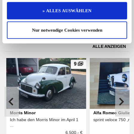
Lotus Evora | Vollausstattung | Orig ...
Citroën DS20 | Umfan
...
49.950,- €
» ALLES AUSWÄHLEN
Nur notwendige Cookies verwenden
Das könnte Sie auch interessieren
ALLE ANZEIGEN
9
Morris Minor
Alfa Romeo Giuliett
Ich habe den Morris Minor im April 1
sprint veloce 750 ,res
...
6.500,- €