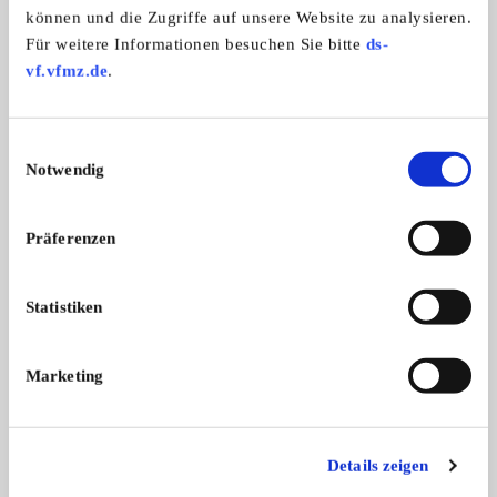
Unterstützung beim Transport. Wir liefern Ihnen Ihr Auto
können und die Zugriffe auf unsere Website zu analysieren.
mit Tüv, H-Kennzeichen und Fahrzeugbrief, gegen
Für weitere Informationen besuchen Sie bitte
ds-
Aufpreis. Sie zahlen keine Importsteuer mehr. Auch
vf.vfmz.de
.
können Sie das Fahrzeug bei unsere
Finanzierungspartner finanzieren.
Einwilligungsauswahl
Notwendig
Weitere Anzeigen dieses Anbieters
ALLE ANZEIGEN
Präferenzen
Statistiken
Marketing
Details zeigen
Evora
DS