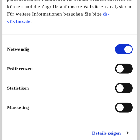
können und die Zugriffe auf unsere Website zu analysieren.
Für weitere Informationen besuchen Sie bitte
ds-
Das könnte Sie auch interessieren
vf.vfmz.de
.
ALLE ANZEIGEN
Einwilligungsauswahl
Notwendig
9
Präferenzen
Statistiken
Luftfilterkästen Ducati Königswelle
Jawa perak Teile M
Marketing
Farbe/Oberfläche: schwarzHersteller:
Siehe Bilder. Keine Ga
750SS, 900SS (1976-1982)
Räder
...
120,- €
Details zeigen