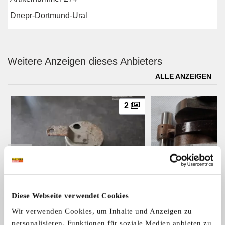
Dnepr-Dortmund-Ural
Weitere Anzeigen dieses Anbieters
ALLE ANZEIGEN
2
Aufnahmesieb Sieb für Ölpumpe
Ural Kurbelwelle mi
Diese Webseite verwendet Cookies
Hier könnt Ihr das Ölpumpesieb für D
Hier könnt Ihr eine K
Original Gebraucht Dnepr MT
Bolzen, NEU
...
...
Wir verwenden Cookies, um Inhalte und Anzeigen zu
9,- €
personalisieren, Funktionen für soziale Medien anbieten zu