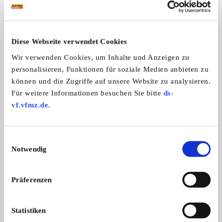
6
Diese Webseite verwendet Cookies
Wir verwenden Cookies, um Inhalte und Anzeigen zu
personalisieren, Funktionen für soziale Medien anbieten zu
können und die Zugriffe auf unsere Website zu analysieren.
Für weitere Informationen besuchen Sie bitte
ds-
Motor 125ccm - FYM (ähnlich
Mercedes-Benz SL 
vf.vfmz.de
.
Angeboten wird ein Motor NOS (New
Zum Start der Cabrio
Honda Dax) - NOS für Sachs Dirty
Ol ...
...
Devil
269,- €
Einwilligungsauswahl
Notwendig
Das könnte Sie auch interessieren
Präferenzen
ALLE ANZEIGEN
Statistiken
6