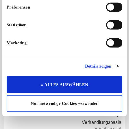
...
...
Präferenzen
300,- €
Statistiken
Marketing
Diese Anzeige empfehlen
Details zeigen
Angebot
Privat
» ALLES AUSWÄHLEN
217 x angesehen
0 x gemerkt
Nur notwendige Cookies verwenden
€ 290,-
Preis
Verhandlungsbasis
Privatverkauf