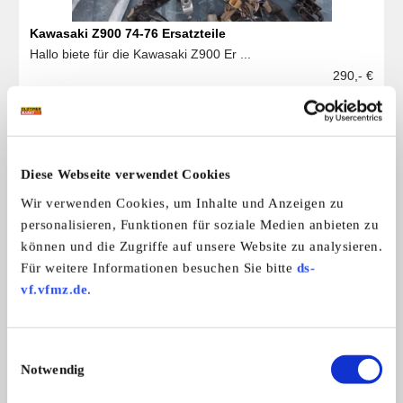
Kawasaki Z900 74-76 Ersatzteile
Hallo biete für die Kawasaki Z900 Er ...
290,- €
Das könnte Sie auch interessieren
ALLE ANZEIGEN
Diese Webseite verwendet Cookies
Wir verwenden Cookies, um Inhalte und Anzeigen zu
personalisieren, Funktionen für soziale Medien anbieten zu
2
können und die Zugriffe auf unsere Website zu analysieren.
Für weitere Informationen besuchen Sie bitte
ds-
vf.vfmz.de
.
Einwilligungsauswahl
Notwendig
Startmaschine für Motorräder
Zentrifuge Reparat
Startmaschine für Motorräder aller A
Hier könnt Ihr den Re