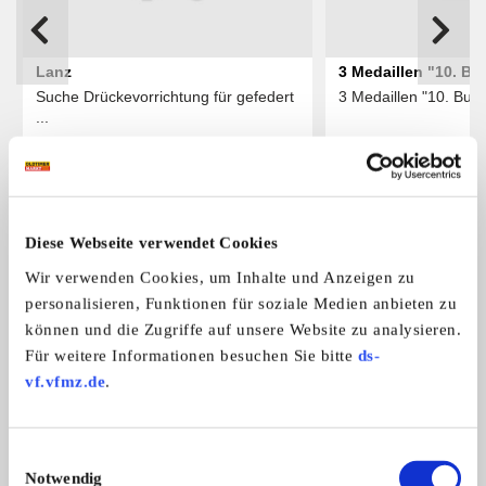
Lanz
3 Medaillen "10. Bul
Suche Drückevorrichtung für gefedert
3 Medaillen "10. Bulld
Hochdorf 1996"
...
Das könnte Sie auch interessieren
Diese Webseite verwendet Cookies
ALLE ANZEIGEN
Wir verwenden Cookies, um Inhalte und Anzeigen zu
personalisieren, Funktionen für soziale Medien anbieten zu
4
können und die Zugriffe auf unsere Website zu analysieren.
Für weitere Informationen besuchen Sie bitte
ds-
vf.vfmz.de
.
Einwilligungsauswahl
Notwendig