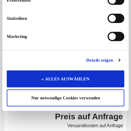
Präferenzen
...
...
100,- €
Statistiken
Marketing
Diese Anzeige empfehlen
Details zeigen
» ALLES AUSWÄHLEN
Angebot
Privat
904 x angesehen
Nur notwendige Cookies verwenden
0 x gemerkt
Preis auf Anfrage
Versandkosten auf Anfrage