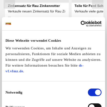
Zinkensatz für Rau Zinkenrotter
Teile für Ford Schl
Verkaufe neuen Zinkensatz für Rau Zi
Verkaufe viele gute Te
2000/3000/4000 sow
...
Super Major
Preis auf Anfrage
Das könnte Sie auch interessieren
Diese Webseite verwendet Cookies
ALLE ANZEIGEN
Wir verwenden Cookies, um Inhalte und Anzeigen zu
personalisieren, Funktionen für soziale Medien anbieten zu
können und die Zugriffe auf unsere Website zu analysieren.
4
Für weitere Informationen besuchen Sie bitte
ds-
vf.vfmz.de
.
Einwilligungsauswahl
Notwendig
Überrollbügel/Sicherheitsbügel für
DEUTZ F1 M414 Org
Überrollbügel/Sicherheitsbügel für E
Biete passend für den
Eicher EDxx
mit Thermometer