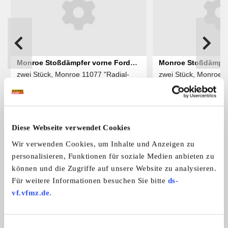
Monroe Stoßdämpfer vorne Ford
Monroe Stoßdämpfe
zwei Stück, Monroe 11077 "Radial-
zwei Stück, Monroe 1
Sierra 84-93 NOS
Autobianchi/Lancia
Mat ...
Mat ...
NOS
Preis auf Anfrage
Diese Webseite verwendet Cookies
Das könnte Sie auch interessieren
Wir verwenden Cookies, um Inhalte und Anzeigen zu
ALLE ANZEIGEN
personalisieren, Funktionen für soziale Medien anbieten zu
können und die Zugriffe auf unsere Website zu analysieren.
Für weitere Informationen besuchen Sie bitte
ds-
1
vf.vfmz.de
.
Einwilligungsauswahl