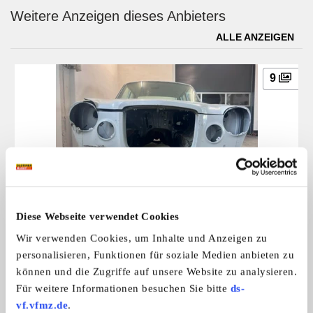
Weitere Anzeigen dieses Anbieters
ALLE ANZEIGEN
9
Volvo 164 - (quasi) rostfreie Karosse
Diese Webseite verwendet Cookies
Aus gesundheitlichen Gründen muss ic ...
4.164,- €
Wir verwenden Cookies, um Inhalte und Anzeigen zu
personalisieren, Funktionen für soziale Medien anbieten zu
können und die Zugriffe auf unsere Website zu analysieren.
Das könnte Sie auch interessieren
Für weitere Informationen besuchen Sie bitte
ds-
vf.vfmz.de
.
ALLE ANZEIGEN