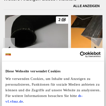
ALLE ANZEIGEN
2
Kühlerschlauch 60mm u. 55mm für
Gummistrecken an 
Kühlerschlauch, 55mm
für DKW F89,91 für l
DKW Junior -F12
Stossecken, 2 Stück
Zylinderkopfans ...
...
Diese Webseite verwendet Cookies
29,- €
Wir verwenden Cookies, um Inhalte und Anzeigen zu
personalisieren, Funktionen für soziale Medien anbieten zu
können und die Zugriffe auf unsere Website zu analysieren.
Das könnte Sie auch interessieren
Für weitere Informationen besuchen Sie bitte
ds-
ALLE ANZEIGEN
vf.vfmz.de
.