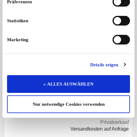
Präferenzen
Statistiken
Diese Anzeige empfehlen
Marketing
Details zeigen
Angebot
Privat
71 x angesehen
» ALLES AUSWÄHLEN
0 x gemerkt
€ 270,-
Nur notwendige Cookies verwenden
Preis
Verhandlungsbasis
Privatverkauf
Versandkosten auf Anfrage