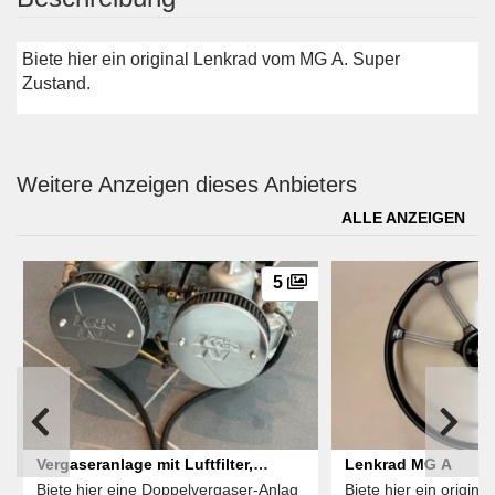
Biete hier ein original Lenkrad vom MG A. Super
Zustand.
Weitere Anzeigen dieses Anbieters
ALLE ANZEIGEN
5
Vergaseranlage mit Luftfilter,
Lenkrad MG A
Biete hier eine Doppelvergaser-Anlag
Biete hier ein origina
Hitzeschild und Einlasskrümmer -