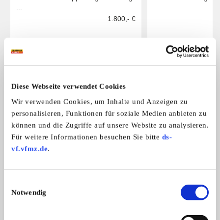
...
MG A
1.800,- €
Das könnte Sie auch interessieren
ALLE ANZEIGEN
Diese Webseite verwendet Cookies
7
Wir verwenden Cookies, um Inhalte und Anzeigen zu
personalisieren, Funktionen für soziale Medien anbieten zu
können und die Zugriffe auf unsere Website zu analysieren.
Für weitere Informationen besuchen Sie bitte
ds-
vf.vfmz.de
.
Einzigartiger Tachometer für VW
Fangschloss Schlo
Einwilligungsauswahl
Verkaufe an Oldtimer Liebhaber von
Fangschloss Schloss
Notwendig
Golf II
Mercedes W114 W1
m ...
Merce ...
180,- €