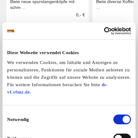
Biete neue spurstangenköpfe mit
Biete diverse Koffer
750
schm ...
...
0,- €
Das könnte Sie auch interessieren
ALLE ANZEIGEN
Diese Webseite verwendet Cookies
Wir verwenden Cookies, um Inhalte und Anzeigen zu
10
personalisieren, Funktionen für soziale Medien anbieten zu
können und die Zugriffe auf unsere Website zu analysieren.
Für weitere Informationen besuchen Sie bitte
ds-
vf.vfmz.de
.
Einwilligungsauswahl
1963 1964 Cadillac Tacho Radio
VW T1 Bulli, Glasna
Notwendig
1963 und 1964 Cadillac Tacho, Radio
Hallo, angeboten wird
Armaturenbrett
Tachometer, 10/56
...
Preis auf Anfrage