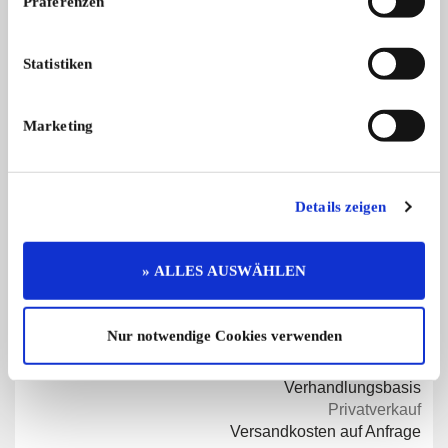
Präferenzen
Statistiken
Marketing
Diese Anzeige empfehlen
Details zeigen
Angebot
Privat
485 x angesehen
» ALLES AUSWÄHLEN
0 x gemerkt
Nur notwendige Cookies verwenden
€ 400,-
Preis
Verhandlungsbasis
Privatverkauf
Versandkosten auf Anfrage