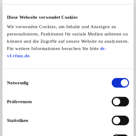
Ein Zusatz der leider noch sein muss, da lt. EU Recht
Diese Webseite verwendet Cookies
Privatverkauf, Angaben ohne Gewähr, Irrtum vorbehalten,
wegen Privatverkauf natürlich ohne
Wir verwenden Cookies, um Inhalte und Anzeigen zu
Gewähr/Garantie/Umtausch/Rücknahme/Anfechtung;
personalisieren, Funktionen für soziale Medien anbieten zu
können und die Zugriffe auf unsere Website zu analysieren.
Passend für
Für weitere Informationen besuchen Sie bitte
ds-
vf.vfmz.de
.
Chrysler
Alle Typen
--Sonstige Automobile--
Einwilligungsauswahl
Alle Typen
Notwendig
Präferenzen
Weitere Anzeigen dieses Anbieters
Statistiken
ALLE ANZEIGEN