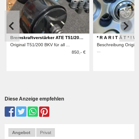
Bremskraftverstärker ATE T51/200
* R A R I T Ä T * ! W
Original T51/200 BKV für all ...
Beschreibung Origin
Mercedes W108 109 110 111 112
ORIGINAL JAGUAR
...
850,- €
113
SPORTIVA ALU 235/
mit NEUEN FALKEN 
Diese Anzeige empfehlen
Angebot
Privat