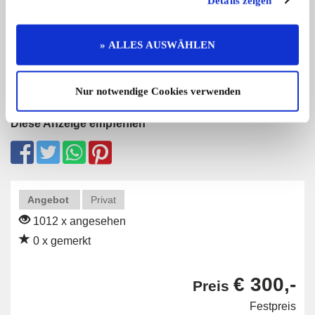
Details zeigen
Biete hier Nebelscheinwerfer eines F
Neuer Generatorreg
Zusatz-Scheinwerfer Bj 1950
...
Teil ...
100,- €
» ALLES AUSWÄHLEN
Nur notwendige Cookies verwenden
Diese Anzeige empfehlen
Angebot
Privat
1012 x angesehen
0 x gemerkt
€ 300,-
Preis
Festpreis