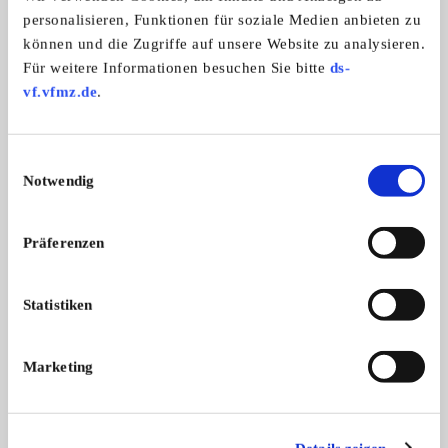
personalisieren, Funktionen für soziale Medien anbieten zu
Pontiac Le Mans GTO 1969
Chevrolet Apache P
können und die Zugriffe auf unsere Website zu analysieren.
Verkaufe ein paar Neue Türverkleidun
Verkaufe ein Origina
Türverkleidungen Schwarz NEU
Ornament 1956
Für weitere Informationen besuchen Sie bitte
ds-
...
Apach ...
vf.vfmz.de
.
900,- €
Einwilligungsauswahl
Das könnte Sie auch interessieren
Notwendig
ALLE ANZEIGEN
Präferenzen
1
Statistiken
Marketing
Ford F1 Nebelscheinwerfer/
BOSCH Generatorre