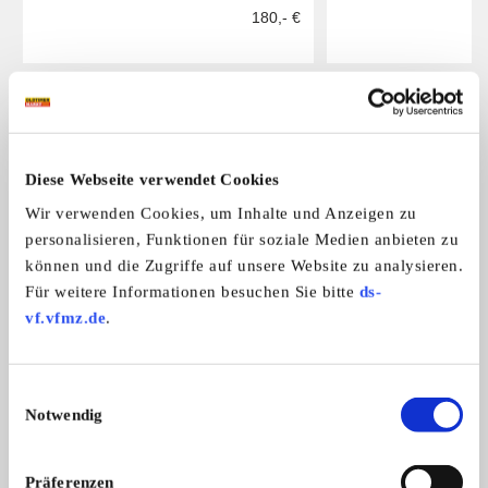
180,- €
Das könnte Sie auch interessieren
ALLE ANZEIGEN
Diese Webseite verwendet Cookies
14
Wir verwenden Cookies, um Inhalte und Anzeigen zu
personalisieren, Funktionen für soziale Medien anbieten zu
können und die Zugriffe auf unsere Website zu analysieren.
Für weitere Informationen besuchen Sie bitte
ds-
vf.vfmz.de
.
Rover 3000 Rücklichter Satz Li + Re
2St SW Reflektor
Einwilligungsauswahl
Biete einen Satz Rücklichter eines R
2St SW Reflektoren
Notwendig
...
TN:13053139 ...
90,- €
Präferenzen