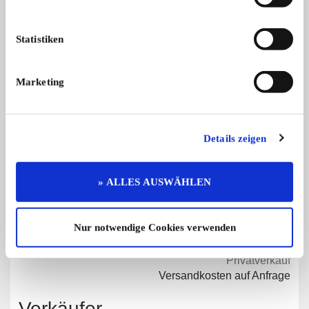
Statistiken
Diese Anzeige empfehlen
Marketing
Details zeigen
Angebot
Privat
259 x angesehen
0 x gemerkt
» ALLES AUSWÄHLEN
€ 49,-
Preis
Nur notwendige Cookies verwenden
Verhandlungssache
Privatverkauf
Versandkosten auf Anfrage
Verkäufer