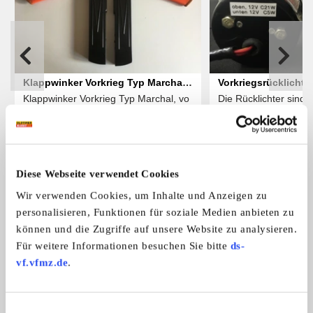
Klappwinker Vorkrieg Typ Marchal,
Vorkriegsrücklichter
Klappwinker Vorkrieg Typ Marchal, vo
Die Rücklichter sind
voll funktionsfähig
integriertem Blinke
...
...
Rückstrahler und Ha
300,- €
Diese Webseite verwendet Cookies
Das könnte Sie auch interessieren
Wir verwenden Cookies, um Inhalte und Anzeigen zu
ALLE ANZEIGEN
personalisieren, Funktionen für soziale Medien anbieten zu
können und die Zugriffe auf unsere Website zu analysieren.
10
Für weitere Informationen besuchen Sie bitte
ds-
vf.vfmz.de
.
Einwilligungsauswahl