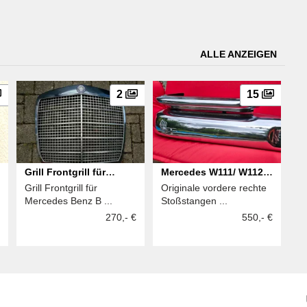
ALLE ANZEIGEN
2
15
Grill Frontgrill für
Mercedes W111/ W112
Grill Frontgrill für
Originale vordere rechte
Mercedes Benz W108
Coupé/Cabrio vordere
Mercedes Benz B ...
Stoßstangen ...
W109
rechte
270,- €
550,- €
Stoßstangenhälfte mit
Oberhorn original