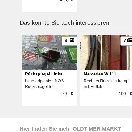
Das könnte Sie auch interessieren
4
7
Rückspiegel Links
Mercedes W 111
biete originalen NOS
Rechtes Rücklicht kompl.
Mercedes /8, W 114,
Konvolut
Rückspiegel für ...
mit Reflekt ...
W115
70,- €
100,- €
Hier finden Sie mehr OLDTIMER MARKT