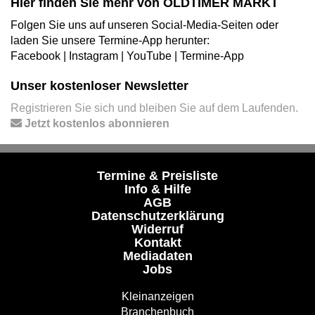
Hier finden Sie mehr von OLDTIMER MARKT
Folgen Sie uns auf unseren Social-Media-Seiten oder
laden Sie unsere Termine-App herunter:
Facebook
|
Instagram
|
YouTube
|
Termine-App
Unser kostenloser Newsletter
Registrieren Sie sich und bleiben Sie auf dem Laufenden.
Jetzt kostenlos abonnieren
Termine & Preisliste
Info & Hilfe
AGB
Datenschutzerklärung
Widerruf
Kontakt
Mediadaten
Jobs
Kleinanzeigen
Branchenbuch