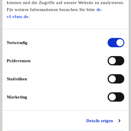
250,- €
können und die Zugriffe auf unsere Website zu analysieren.
Für weitere Informationen besuchen Sie bitte
ds-
vf.vfmz.de
.
Das könnte Sie auch interessieren
ALLE ANZEIGEN
Einwilligungsauswahl
Notwendig
10
Präferenzen
Statistiken
Marketing
Mercedes W120(180) Ponton orig.
VDO Zusatzinstrum
Original vordere rechte Stoßstangenh
Ein Satz VDO Zusatz
vo. re, Stoßstange
...
d ...
390,- €
Details zeigen