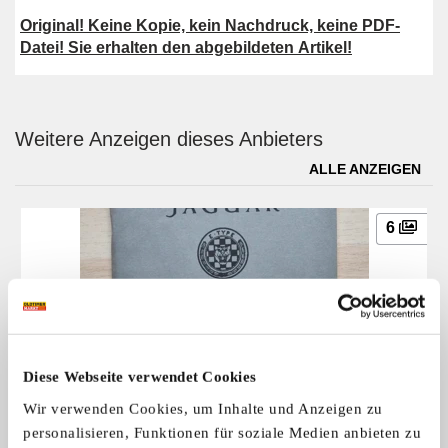
Original! Keine Kopie, kein Nachdruck, keine PDF-
Datei! Sie erhalten den abgebildeten Artikel!
Weitere Anzeigen dieses Anbieters
ALLE ANZEIGEN
6
Diese Webseite verwendet Cookies
Owner´s Manual Book, Original für Jaguar E-Type
Wir verwenden Cookies, um Inhalte und Anzeigen zu
Owner´s Manual / Handbook original v ...
personalisieren, Funktionen für soziale Medien anbieten zu