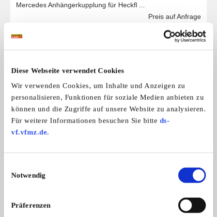
Mercedes Anhängerkupplung für Heckfl ...
Preis auf Anfrage
Das könnte Sie auch interessieren
ALLE ANZEIGEN
Diese Webseite verwendet Cookies
Wir verwenden Cookies, um Inhalte und Anzeigen zu
6
personalisieren, Funktionen für soziale Medien anbieten zu
können und die Zugriffe auf unsere Website zu analysieren.
Für weitere Informationen besuchen Sie bitte
ds-
vf.vfmz.de
.
Einwilligungsauswahl
Notwendig
Ford Fairlane Galaxie Skyliner -
Aufstelldach SCA f
Ford Fairlane Galaxie Skyliner 1957-
Aufstelldach mit Ra
viele Ersatzteile
T3 komplett ausgeb
...
vorderer ...
Präferenzen
650,- €