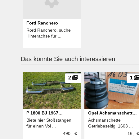
Ford Ranchero
Rord Ranchero, suche
Hinterachse für ...
Das könnte Sie auch interessieren
2
1
P 1800 BJ 1967
Opel Achsmanschette
Biete hier Stoßstangen
Achsmanschette
Stoßstangen
Getriebeseitig
für einen Vol ...
Getriebeseitig 1603 ...
490,- €
16,- €