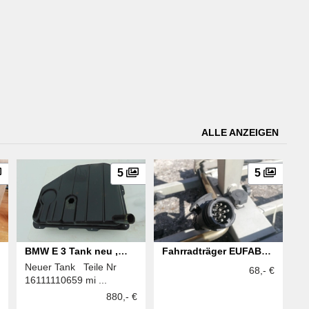
ALLE ANZEIGEN
5
5
BMW E 3 Tank neu ,
Fahrradträger EUFAB
Neuer Tank Teile Nr
Zierleisten neu
Typ: Silverbike II
68,- €
16111110659 mi ...
880,- €