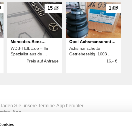
15
1
Mercedes-Benz
Opel Achsmanschette
WDB-TEILE.de – Ihr
Achsmanschette
Dichtungen &
Getriebeseitig
Spezialist aus de ...
Getriebeseitig 1603 ...
Ersatzteile für
Preis auf Anfrage
16,- €
Mercedes-Benz
Klassiker – vom
Spezialisten (W123,
W126, W201, W140,
W107, W140 uvm.)
 laden Sie unsere Termine-App herunter:
mine-App
Cookies