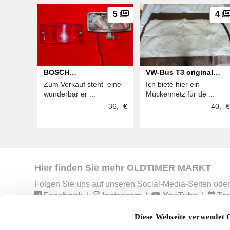
5
4
BOSCH
VW-Bus T3 original
Zum Verkauf steht eine
Ich biete hier ein
Nebelschlußleuchte
Mückennetz
wunderbar er ...
Mückennetz für de ...
rechteckig
Heckklappe,
36,- €
40,- €
einknöpfbar
Hier finden Sie mehr OLDTIMER MARKT
Folgen Sie uns auf unseren Social-Media-Seiten oder
Facebook
|
Instagram
|
YouTube
|
Ter
Diese Webseite verwendet 