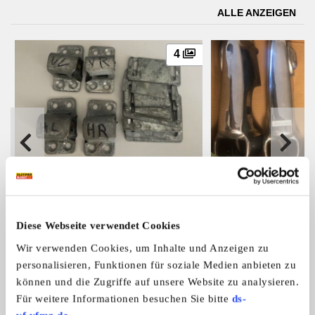
ALLE ANZEIGEN
4
Fangschloss Schloss Türschloss
Mercedes Ponton S
Fangschloss Schloss Türschloss
Biete hier verschied
Mercedes W114 W115
Hörner Zierleiste Ko
Merce ...
Pon ...
100,- €
Diese Webseite verwendet Cookies
Wir verwenden Cookies, um Inhalte und Anzeigen zu
personalisieren, Funktionen für soziale Medien anbieten zu
Das könnte Sie auch interessieren
können und die Zugriffe auf unsere Website zu analysieren.
ALLE ANZEIGEN
Für weitere Informationen besuchen Sie bitte
ds-